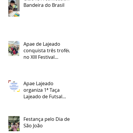
Bandeira do Brasil
Apae de Lajeado
conquista três troféus
no XIII Festival
Regional Nossa Arte
Apae Lajeado
organiza 1ª Taça
Lajeado de Futsal
Especial
Festança pelo Dia de
São João