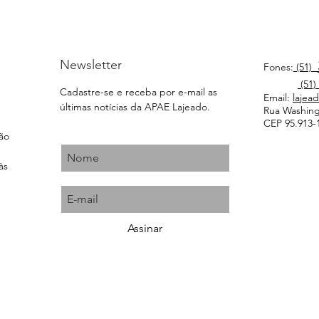
Newsletter
Fones:
(51)
(51)
Cadastre-se e receba por e-mail as
Email:
lajea
últimas notícias da APAE Lajeado.
Rua Washingt
CEP 95.913-1
ção
às
Assinar