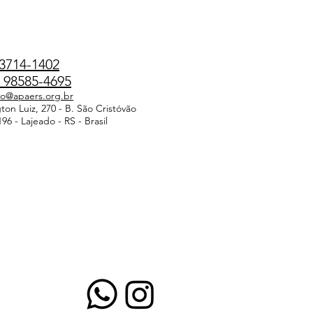
3714-1402
98585-4695
do@apaers.org.br
on Luiz, 270 - B. São Cristóvão
96 - Lajeado - RS - Brasil