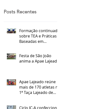
Posts Recentes
Formação continuada
sobre TEA e Práticas
Baseadas em
Evidências
Festa de São João
anima a Apae Lajeado
Apae Lajeado reúne
mais de 170 atletas na
1ª Taça Lajeado de
Futsal Especial
Ciclo IC-A confecciona