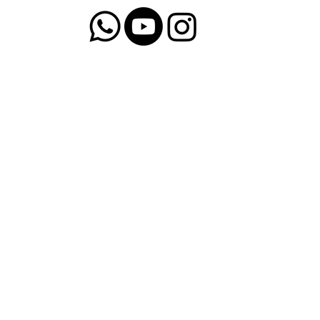
3714-1402
Fones:
(51)
98585-4695
(51)
Email:
lajeado@apaers.org.br
Rua Washington Luiz, 270 - B. São Cristóvão
CEP 95.913-196 - Lajeado - RS - Brasil