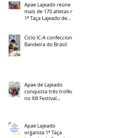
Apae Lajeado reúne
mais de 170 atletas na
1ª Taça Lajeado de
Futsal Especial
Ciclo IC-A confecciona
Bandeira do Brasil
Apae de Lajeado
conquista três troféus
no XIII Festival
Regional Nossa Arte
Apae Lajeado
organiza 1ª Taça