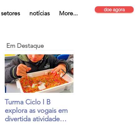
doe agora
setores
notícias
More...
Em Destaque
Turma Ciclo I B
Formação continuada
explora as vogais em
sobre TEA e Práticas
divertida atividade
Baseadas em
sensorial
Evidências