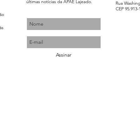
últimas notícias da APAE Lajeado.
Rua Washingt
CEP 95.913-1
ção
às
Assinar