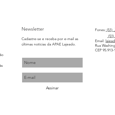
Newsletter
Fones:
(51)
(51)
Cadastre-se e receba por e-mail as
Email:
lajea
últimas notícias da APAE Lajeado.
Rua Washingt
CEP 95.913-1
ção
às
Assinar