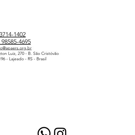
3714-1402
98585-4695
do@apaers.org.br
on Luiz, 270 - B. São Cristóvão
96 - Lajeado - RS - Brasil