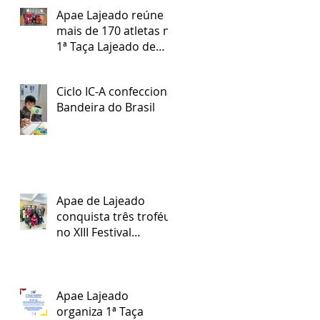
Apae Lajeado reúne
mais de 170 atletas na
1ª Taça Lajeado de
Futsal Especial
Ciclo IC-A confecciona
Bandeira do Brasil
Apae de Lajeado
conquista três troféus
no XIII Festival
Regional Nossa Arte
Apae Lajeado
organiza 1ª Taça