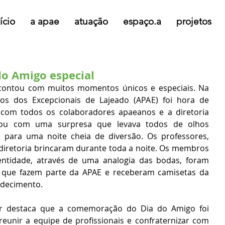
ício
a apae
atuação
espaço.a
projetos
do Amigo especial
os dos Excepcionais de Lajeado (APAE) foi hora de 
com todos os colaboradores apaeanos e a diretoria 
ntou com uma surpresa que levava todos de olhos 
para uma noite cheia de diversão. Os professores, 
iretoria brincaram durante toda a noite. Os membros 
 entidade, através de uma analogia das bodas, foram 
ue fazem parte da APAE e receberam camisetas da 
adecimento.
er destaca que a comemoração do Dia do Amigo foi 
unir a equipe de profissionais e confraternizar com 