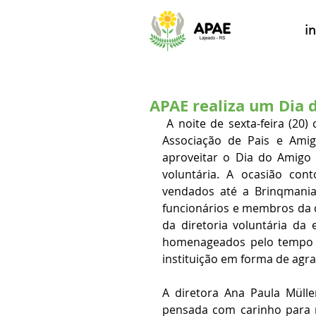
in
APAE realiza um Dia 
 A noite de sexta-feira (20) contou com muitos momentos únicos e especiais. Na 
Associação de Pais e Amig
aproveitar o Dia do Amigo 
voluntária. A ocasião co
vendados até a Brinqmania 
funcionários e membros da d
da diretoria voluntária da
homenageados pelo tempo q
instituição em forma de agr
A diretora Ana Paula Müll
pensada com carinho para re