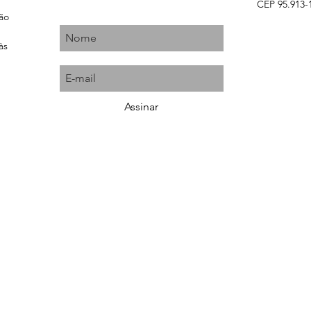
CEP 95.913-1
ção
às
Assinar