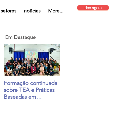
doe agora
setores
notícias
More...
Em Destaque
Formação continuada
Festa de São João
sobre TEA e Práticas
anima a Apae Lajead
Baseadas em
Evidências