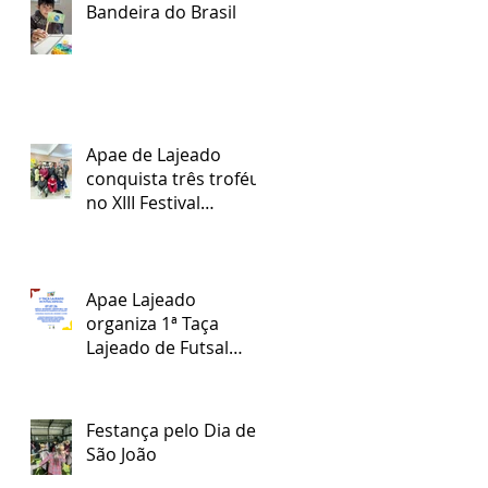
Bandeira do Brasil
Apae de Lajeado
conquista três troféus
no XIII Festival
Regional Nossa Arte
Apae Lajeado
organiza 1ª Taça
Lajeado de Futsal
Especial
Festança pelo Dia de
São João