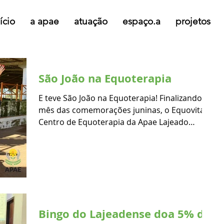
ício
a apae
atuação
espaço.a
projetos
São João na Equoterapia
E teve São João na Equoterapia! Finalizando o
mês das comemorações juninas, o Equovita
Centro de Equoterapia da Apae Lajeado
comemorou a...
Bingo do Lajeadense doa 5% do