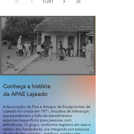
1
/
241
explora
ada
anima a
as
sobre
Apae
vogais
TEA e
Lajeado
em
Práticas
divertid
Basead
a
as em
atividad
Evidênc
e
ias
sensoria
l
Conheça a história
da APAE Lajeado
A Associação de Pais e Amigos de Excepcionais de
Lajeado foi criada em 1971, iniciativa de lideranças
que perceberam a falta de atendimentos
especiais/específicos para pessoas com
deficiências. O grupo, conforme registros em atas e
relatos dos fundadores, era integrado por pessoas
de atividades variadas - médicos, professores,