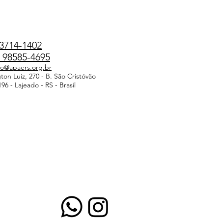
3714-1402
98585-4695
do@apaers.org.br
on Luiz, 270 - B. São Cristóvão
96 - Lajeado - RS - Brasil