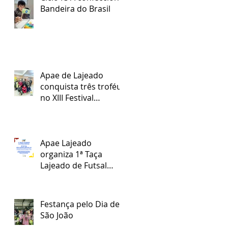
Bandeira do Brasil
Apae de Lajeado
conquista três troféus
no XIII Festival
Regional Nossa Arte
Apae Lajeado
organiza 1ª Taça
Lajeado de Futsal
Especial
Festança pelo Dia de
São João