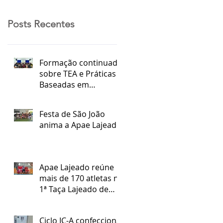
Posts Recentes
Formação continuada
sobre TEA e Práticas
Baseadas em
Evidências
Festa de São João
anima a Apae Lajeado
Apae Lajeado reúne
mais de 170 atletas na
1ª Taça Lajeado de
Futsal Especial
Ciclo IC-A confecciona