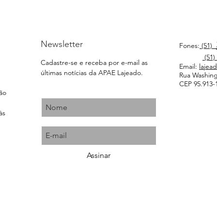
Newsletter
Fones:
(51)
(51)
Cadastre-se e receba por e-mail as
Email:
lajea
últimas notícias da APAE Lajeado.
Rua Washingt
CEP 95.913-1
ção
às
Assinar