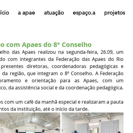
ício
a apae
atuação
espaço.a
projetos
ão com Apaes do 8º Conselho
ho das Apaes realizou na segunda-feira, 26.09, um 
do com integrantes da Federação das Apaes do Rio 
presentes diretoras, coordenadoras pedagógicas e 
 da região, que integram o 8º Conselho. A Federação 
soramento e orientação para as Apaes, com um 
representante do setor jurídico, da assistência social e da coordenação pedagógica. 
s com um café da manhã especial e realizaram a pauta 
os da instituição, até o início da tarde.