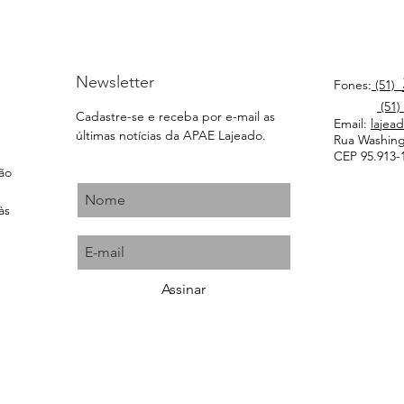
Newsletter
Fones:
(51)
(51)
Cadastre-se e receba por e-mail as
Email:
lajea
últimas notícias da APAE Lajeado.
Rua Washingt
CEP 95.913-1
ção
às
Assinar