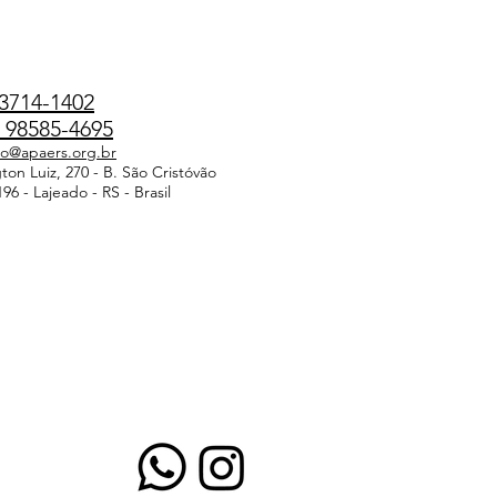
3714-1402
98585-4695
do@apaers.org.br
on Luiz, 270 - B. São Cristóvão
96 - Lajeado - RS - Brasil