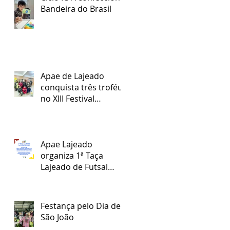
Bandeira do Brasil
Apae de Lajeado
conquista três troféus
no XIII Festival
Regional Nossa Arte
Apae Lajeado
organiza 1ª Taça
Lajeado de Futsal
Especial
Festança pelo Dia de
São João