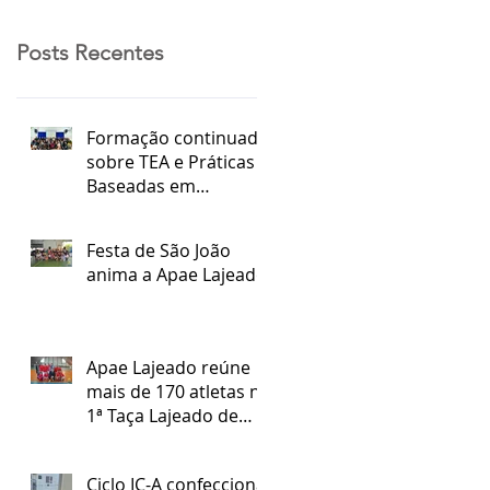
Posts Recentes
Formação continuada
sobre TEA e Práticas
Baseadas em
Evidências
Festa de São João
anima a Apae Lajeado
Apae Lajeado reúne
mais de 170 atletas na
1ª Taça Lajeado de
Futsal Especial
Ciclo IC-A confecciona