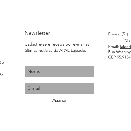
Newsletter
Fones:
(51)
(51)
Cadastre-se e receba por e-mail as
Email:
lajea
últimas notícias da APAE Lajeado.
Rua Washingt
CEP 95.913-1
ção
às
Assinar