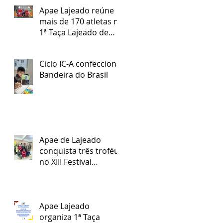
Apae Lajeado reúne
mais de 170 atletas na
1ª Taça Lajeado de
Futsal Especial
Ciclo IC-A confecciona
Bandeira do Brasil
Apae de Lajeado
conquista três troféus
no XIII Festival
Regional Nossa Arte
Apae Lajeado
organiza 1ª Taça