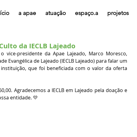
ício
a apae
atuação
espaço.a
projetos
Culto da IECLB Lajeado
o vice-presidente da Apae Lajeado, Marco Moresco, 
e Evangélica de Lajeado (IECLB Lajeado) para falar um 
nstituição, que foi beneficiada com o valor da oferta 
360,00. Agradecemos a IECLB em Lajeado pela doação e 
ssa entidade. 💛