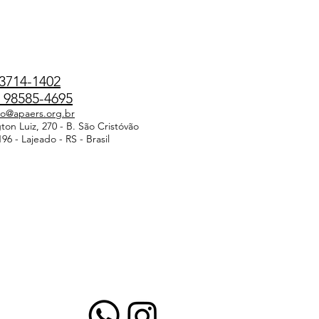
3714-1402
98585-4695
do@apaers.org.br
on Luiz, 270 - B. São Cristóvão
96 - Lajeado - RS - Brasil