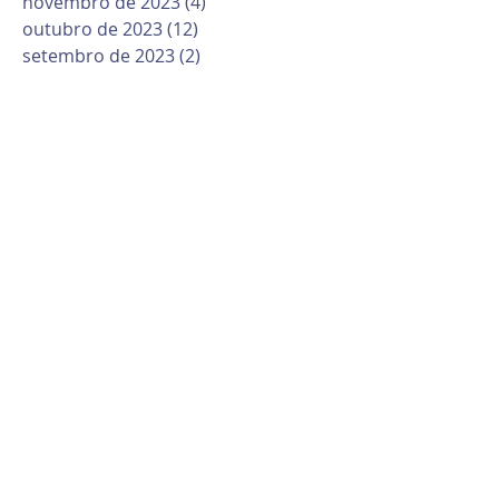
novembro de 2023
(4)
4 posts
outubro de 2023
(12)
12 posts
setembro de 2023
(2)
2 posts
agosto de 2023
(7)
7 posts
julho de 2023
(5)
5 posts
junho de 2023
(8)
8 posts
maio de 2023
(10)
10 posts
abril de 2023
(6)
6 posts
março de 2023
(10)
10 posts
fevereiro de 2023
(6)
6 posts
janeiro de 2023
(1)
1 post
dezembro de 2022
(12)
12 posts
novembro de 2022
(6)
6 posts
outubro de 2022
(9)
9 posts
setembro de 2022
(11)
11 posts
agosto de 2022
(16)
16 posts
julho de 2022
(6)
6 posts
junho de 2022
(6)
6 posts