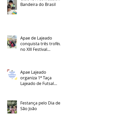
Bandeira do Brasil
Apae de Lajeado
conquista três troféus
no XIII Festival
Regional Nossa Arte
Apae Lajeado
organiza 1ª Taça
Lajeado de Futsal
Especial
Festança pelo Dia de
São João