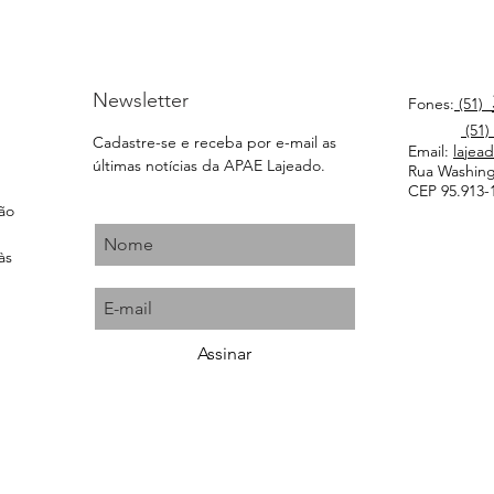
Newsletter
Fones:
(51)
(51)
Cadastre-se e receba por e-mail as
Email:
lajea
últimas notícias da APAE Lajeado.
Rua Washingt
CEP 95.913-1
ção
às
Assinar