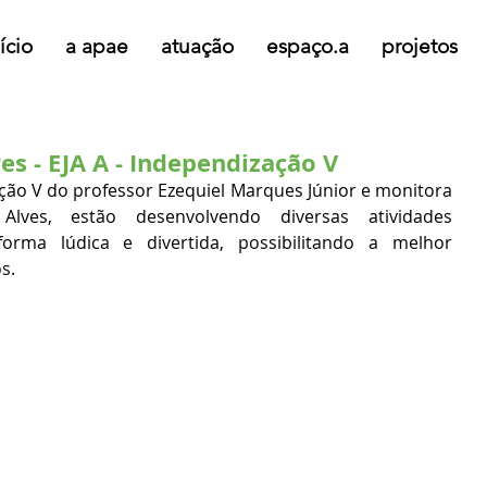
ício
a apae
atuação
espaço.a
projetos
es - EJA A - Independização V
ação V do professor Ezequiel Marques Júnior e monitora 
Alves, estão desenvolvendo diversas atividades 
rma lúdica e divertida, possibilitando a melhor 
s.