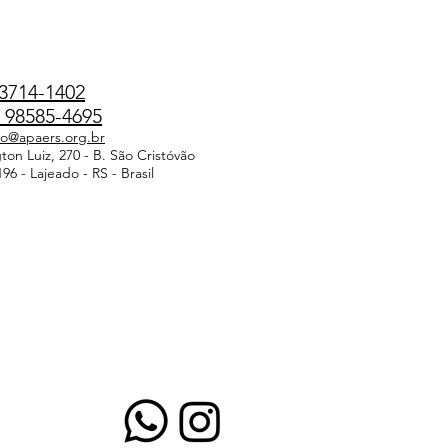
3714-1402
98585-4695
do@apaers.org.br
on Luiz, 270 - B. São Cristóvão
96 - Lajeado - RS - Brasil