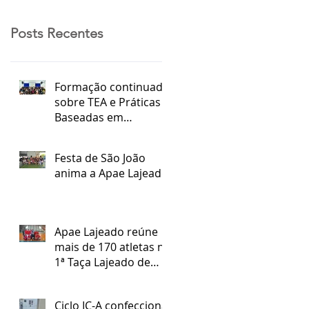
Posts Recentes
Formação continuada
sobre TEA e Práticas
Baseadas em
Evidências
Festa de São João
anima a Apae Lajeado
Apae Lajeado reúne
mais de 170 atletas na
1ª Taça Lajeado de
Futsal Especial
Ciclo IC-A confecciona