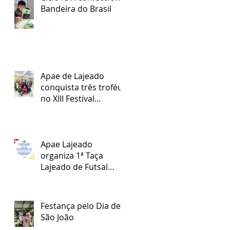
Bandeira do Brasil
Apae de Lajeado
conquista três troféus
no XIII Festival
Regional Nossa Arte
Apae Lajeado
organiza 1ª Taça
Lajeado de Futsal
Especial
Festança pelo Dia de
São João