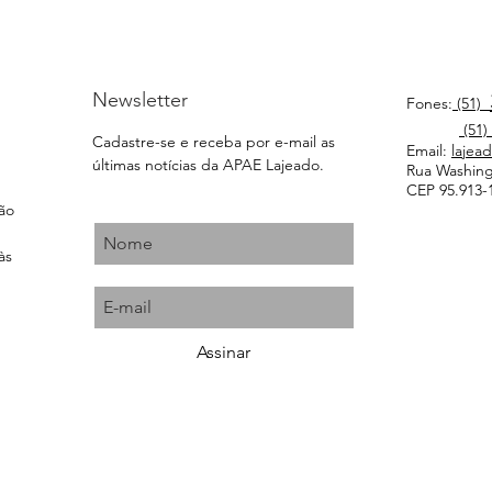
Newsletter
Fones:
(51)
(51)
Cadastre-se e receba por e-mail as
Email:
lajea
últimas notícias da APAE Lajeado.
Rua Washingt
CEP 95.913-1
ção
às
Assinar