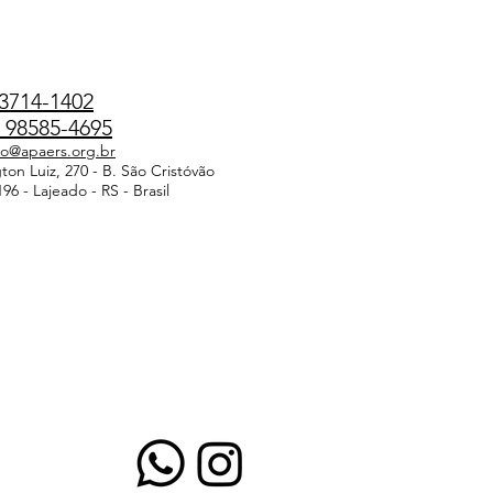
3714-1402
98585-4695
do@apaers.org.br
on Luiz, 270 - B. São Cristóvão
96 - Lajeado - RS - Brasil