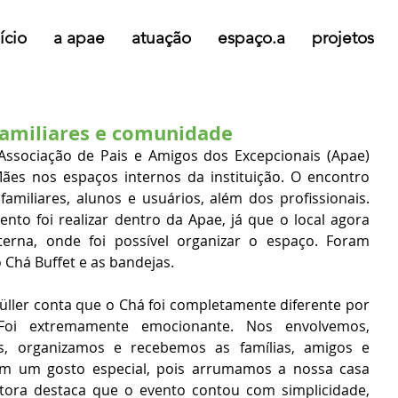
ício
a apae
atuação
espaço.a
projetos
familiares e comunidade
Associação de Pais e Amigos dos Excepcionais (Apae) 
ães nos espaços internos da instituição. O encontro 
miliares, alunos e usuários, além dos profissionais. 
ento foi realizar dentro da Apae, já que o local agora 
erna, onde foi possível organizar o espaço. Foram 
 Chá Buffet e as bandejas.
üller conta que o Chá foi completamente diferente por 
oi extremamente emocionante. Nos envolvemos, 
, organizamos e recebemos as famílias, amigos e 
 um gosto especial, pois arrumamos a nossa casa 
retora destaca que o evento contou com simplicidade, 